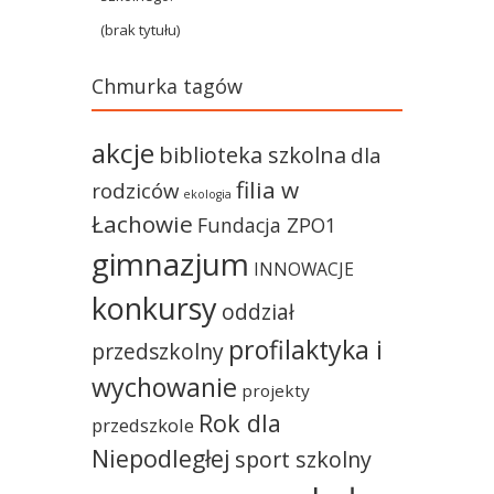
(brak tytułu)
Chmurka tagów
akcje
biblioteka szkolna
dla
filia w
rodziców
ekologia
Łachowie
Fundacja ZPO1
gimnazjum
INNOWACJE
konkursy
oddział
profilaktyka i
przedszkolny
wychowanie
projekty
Rok dla
przedszkole
Niepodległej
sport szkolny