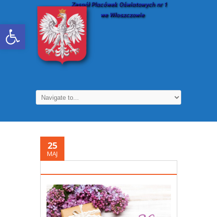
Otwórz pasek narzędzi
25
MAJ