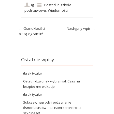
ig
Posted in
szkoła
podstawowa
,
Wiadomości
Post navigation
←
Ósmoklasiści
Następny wpis
→
piszą egzamin!
Ostatnie wpisy
(brak tytułu)
Ostatni dzwonek wybrzmiał. Czas na
bezpieczne wakacje!
(brak tytułu)
Sukcesy, nagrody i pożegnanie
ósmoklasistów – za nami koniec roku
szkolnego!