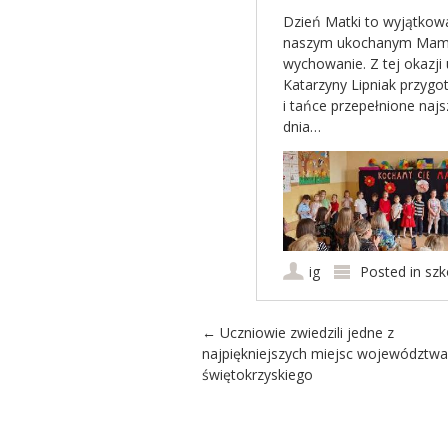
Dzień Matki to wyjątkow
naszym ukochanym Mamom
wychowanie. Z tej okazji
Katarzyny Lipniak przygot
i tańce przepełnione naj
dnia…
ig
Posted in
szk
Post navigation
←
Uczniowie zwiedzili jedne z
najpiękniejszych miejsc województwa
świętokrzyskiego