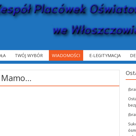
OŁA
TWÓJ WYBÓR
WIADOMOŚCI
E-LEGITYMACJA
DE
Ost
ę Mamo…
(bra
Ost
bez
(bra
Suk
ósmo