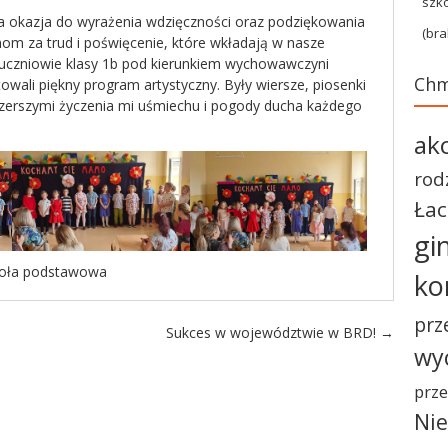
szk
a okazja do wyrażenia wdzięczności oraz podziękowania
(bra
 za trud i poświęcenie, które wkładają w nasze
 uczniowie klasy 1b pod kierunkiem wychowawczyni
Chm
owali piękny program artystyczny. Były wiersze, piosenki
szerszymi życzenia mi uśmiechu i pogody ducha każdego
ak
rod
Ła
gi
oła podstawowa
ko
prz
Sukces w województwie w BRD!
→
wy
prze
Nie