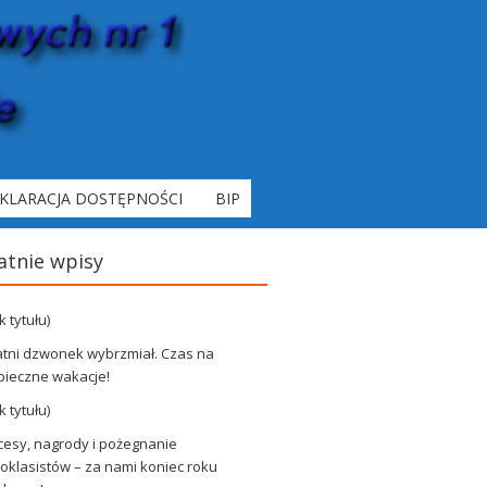
KLARACJA DOSTĘPNOŚCI
BIP
atnie wpisy
k tytułu)
atni dzwonek wybrzmiał. Czas na
pieczne wakacje!
k tytułu)
cesy, nagrody i pożegnanie
klasistów – za nami koniec roku