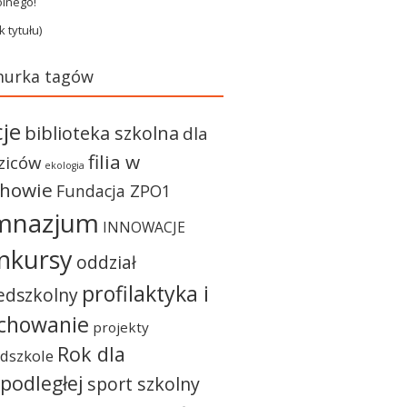
olnego!
k tytułu)
urka tagów
cje
biblioteka szkolna
dla
filia w
ziców
ekologia
chowie
Fundacja ZPO1
mnazjum
INNOWACJE
nkursy
oddział
profilaktyka i
edszkolny
chowanie
projekty
Rok dla
dszkole
podległej
sport szkolny