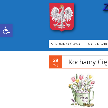
Otwórz pasek narzędzi
STRONA GŁÓWNA
NASZA SZK
29
Kochamy Ci
MAJ