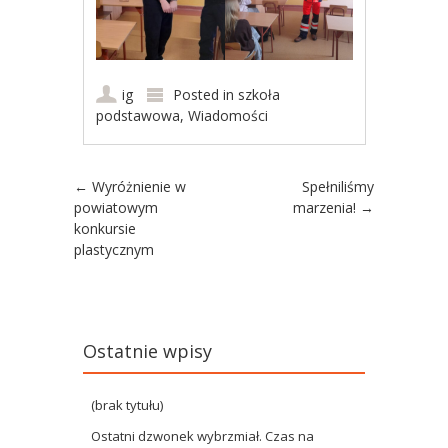
ig
Posted in
szkoła
podstawowa
,
Wiadomości
Post navigation
←
Wyróżnienie w
Spełniliśmy
powiatowym
marzenia!
→
konkursie
plastycznym
Ostatnie wpisy
(brak tytułu)
Ostatni dzwonek wybrzmiał. Czas na