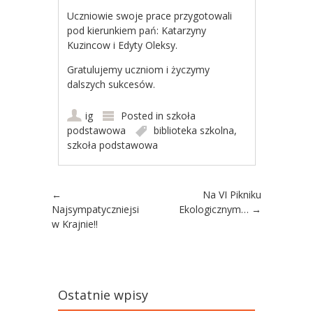
Uczniowie swoje prace przygotowali
pod kierunkiem pań: Katarzyny
Kuzincow i Edyty Oleksy.
Gratulujemy uczniom i życzymy
dalszych sukcesów.
ig
Posted in
szkoła
podstawowa
biblioteka szkolna
,
szkoła podstawowa
Post navigation
←
Na VI Pikniku
Najsympatyczniejsi
Ekologicznym…
→
w Krajnie!!
Ostatnie wpisy