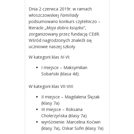
Dnia 2 czerwca 2019r. w ramach
włoszczowskiej
Familiady
podsumowano konkurs czytelniczo –
literacki „
Moja dobra książka”
,
zorganizowany przez fundację CEdR.
Wśród nagrodzonych znaleźli się
uczniowie naszej szkoły.
W kategorii klas IV-VI:
I miejsce – Maksymilian
Sobański (klasa 4d).
W kategorii klas VII-VIII:
II miejsce – Magdalena Ślęzak
(klasy 7a)
III miejsce – Roksana
Cholerzyńska (klasy 7a)
wyróżnienie: Marcelina Koćwin
(klasy 7a), Oskar Sufin (klasy 7a)